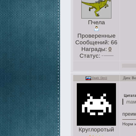
Пчела
Проверенные
Сообщений:
66
Награды:
0
Статус:
Дата: Во
Death_Devil
Цитат
там 
преим
Норм и
Круглоротый