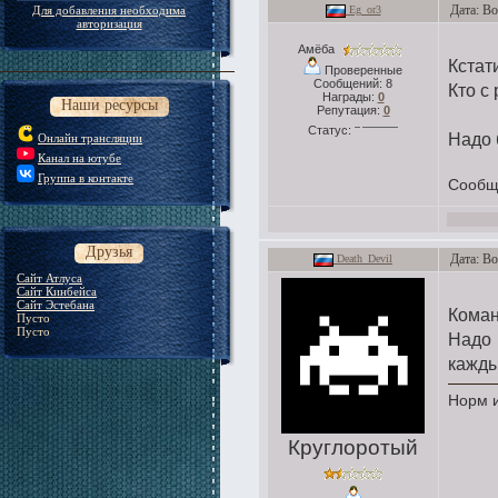
Дата: Во
Для добавления необходима
Eg_or3
авторизация
Амёба
Кстат
Проверенные
Сообщений:
8
Кто с
Награды:
0
Наши ресурсы
Репутация:
0
Статус:
Надо 
Онлайн трансляции
Канал на ютубе
Группа в контакте
Сообщ
Друзья
Дата: Во
Death_Devil
Сайт Атлуса
Сайт Кинбейса
Сайт Эстебана
Команд
Пусто
Пусто
Надо 
кажды
Норм и
Круглоротый