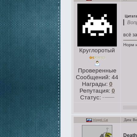
Цитат
Воп
всё з
Норм и
Круглоротый
Проверенные
Сообщений:
44
Награды:
0
Репутация:
0
Статус:
Дата: Во
Winged_Cat
Death