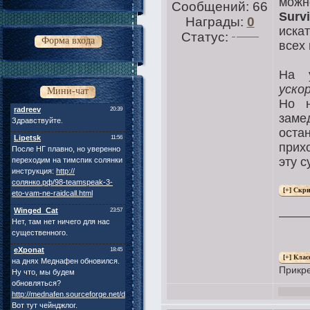
можн
Сообщений:
66
Survi
Награды:
0
искат
Статус:
Форма входа
всех
На 
уско
Мини-чат
Но 
заме
оста
прих
эту с
Прикр