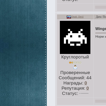
Дата: По
Death_Devil
Wing
Норм и
Круглоротый
Проверенные
Сообщений:
44
Награды:
0
Репутация:
0
Статус: