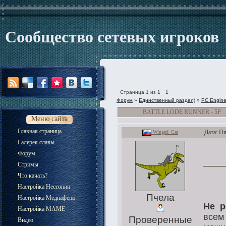
Сообщество сетевых игроков
Страница
1
из
1
1
Форум
»
Единственный раздел)
»
PC Engin
BATTLE LODE RUNNER - 5P
Меню сайта
Главная страница
Дата: Пя
Winged_Cat
Галерея славы
Форум
Стримы
Что качать?
Настройка Нестопии
Пчела
Настройка Меднафена
Не р
Настройка MAME
всем
Проверенные
Видео