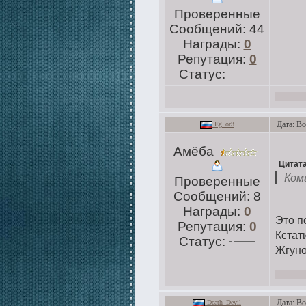
Проверенные
Сообщений:
44
Награды:
0
Репутация:
0
Статус:
Дата: Во
Eg_or3
Амёба
Цитат
Ком
Проверенные
Сообщений:
8
Награды:
0
Это п
Репутация:
0
Кстат
Статус:
Жгуно
Дата: Во
Death_Devil