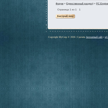
Форум
»
Единственный раздел)
»
PC Engin
Страница
1
из
1
1
Copyright MyCorp © 2026
|
Сделать
бесплатный сайт
с
uC